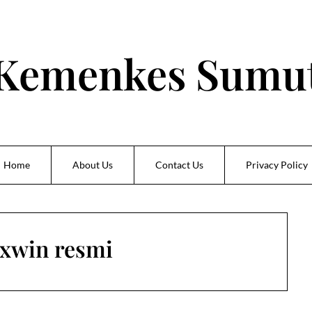
Kemenkes Sumu
Home
About Us
Contact Us
Privacy Policy
xwin resmi