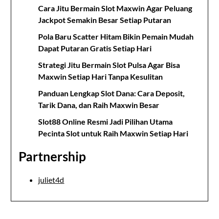
Cara Jitu Bermain Slot Maxwin Agar Peluang
Jackpot Semakin Besar Setiap Putaran
Pola Baru Scatter Hitam Bikin Pemain Mudah
Dapat Putaran Gratis Setiap Hari
Strategi Jitu Bermain Slot Pulsa Agar Bisa
Maxwin Setiap Hari Tanpa Kesulitan
Panduan Lengkap Slot Dana: Cara Deposit,
Tarik Dana, dan Raih Maxwin Besar
Slot88 Online Resmi Jadi Pilihan Utama
Pecinta Slot untuk Raih Maxwin Setiap Hari
Partnership
juliet4d