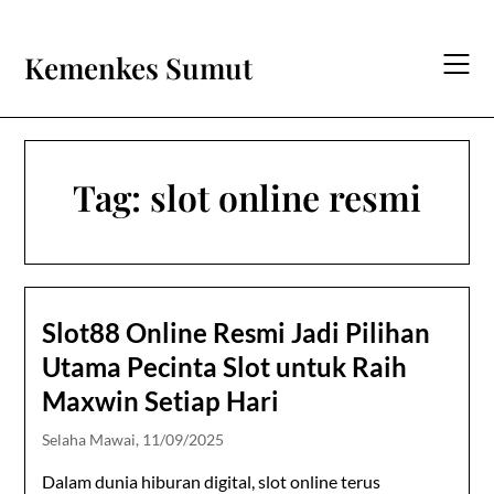
Skip
to
Kemenkes Sumut
content
Tag:
slot online resmi
Slot88 Online Resmi Jadi Pilihan
Utama Pecinta Slot untuk Raih
Maxwin Setiap Hari
Selaha Mawai,
11/09/2025
Dalam dunia hiburan digital, slot online terus